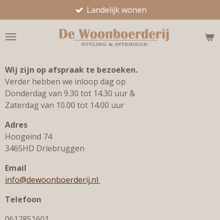
Landelijk wonen
Ga
direct
naar
de
hoofdinhoud
Wij zijn op afspraak te bezoeken.
Verder hebben we inloop dag op
Donderdag van 9.30 tot 14.30 uur &
Zaterdag van 10.00 tot 14.00 uur
Adres
Hoogeind 74
3465HD Driebruggen
Email
info@dewoonboerderij.nl
Telefoon
0612851601