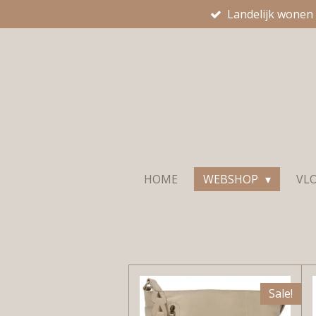
Landelijk wonen
Ga
direct
naar
de
hoofdinhoud
HOME
WEBSHOP
VL
Sale!