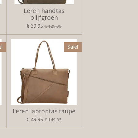
Leren handtas
olijfgroen
€ 39,95
€ 129,95
e!
Sale!
Leren laptoptas taupe
€ 49,95
€ 149,95