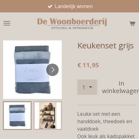
Landelijk wonen
Ga
direct
naar
de
hoofdinhoud
Keukenset grijs
€ 11,95
In
winkelwage
Leuke set met een
handdoek, theedoek en
vaatdoek
Ook leuk als kadopakket