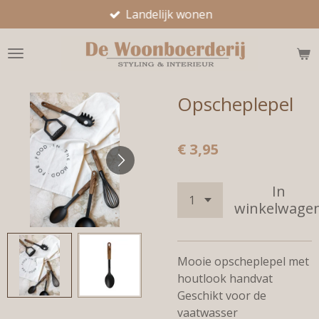
Landelijk wonen
Ga
direct
naar
de
hoofdinhoud
Opscheplepel
€ 3,95
In
winkelwage
Mooie opscheplepel met
houtlook handvat
Geschikt voor de
vaatwasser