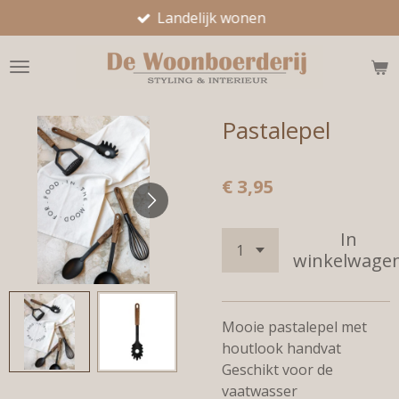
Landelijk wonen
Ga
direct
naar
de
hoofdinhoud
Pastalepel
€ 3,95
In
winkelwage
Mooie pastalepel met
houtlook handvat
Geschikt voor de
vaatwasser