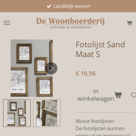
Landelijk wonen
Ga
direct
naar
de
hoofdinhoud
Fotolijst Sand
Maat S
€ 19,95
In
winkelwagen
Mooie fotolijsten
De fotolijsten kunnen
verticaal en horizontaal