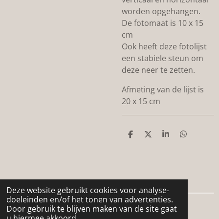
worden opgehangen.
De fotomaat is 10 x 15
cm
Ook heeft deze fotolijst
een stabiele steun om
deze neer te zetten.
Afmeting van de lijst is
20 x 15 cm
D
D
S
D
e
e
h
e
l
e
a
l
e
l
r
e
n
e
n
Deze website gebruikt cookies voor analyse-
doeleinden en/of het tonen van advertenties.
Door gebruik te blijven maken van de site gaat
© 2024 - 2026 De woonboerderij
u hiermee akkoord.