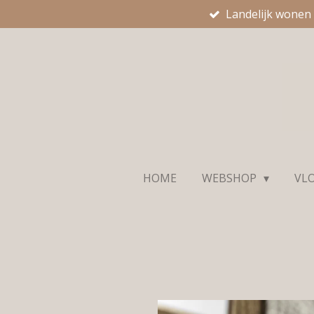
Landelijk wonen
Ga
direct
naar
de
hoofdinhoud
HOME
WEBSHOP
VL