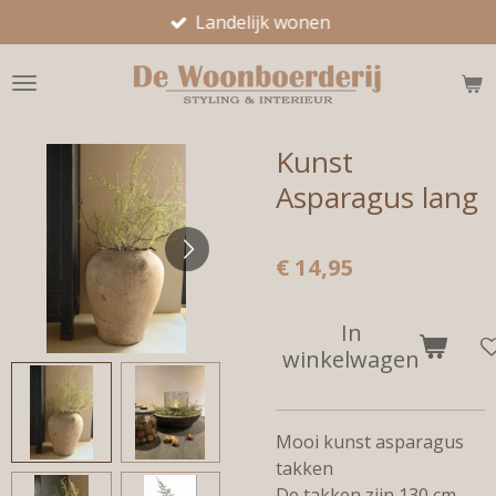
Landelijk wonen
Ga
direct
naar
de
hoofdinhoud
Kunst
Asparagus lang
€ 14,95
In
winkelwagen
Mooi kunst asparagus
takken
De takken zijn 130 cm