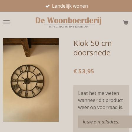
Landelijk wonen
Ga
direct
naar
de
hoofdinhoud
Klok 50 cm
doorsnede
€ 53,95
Laat het me weten
wanneer dit product
weer op voorraad is.