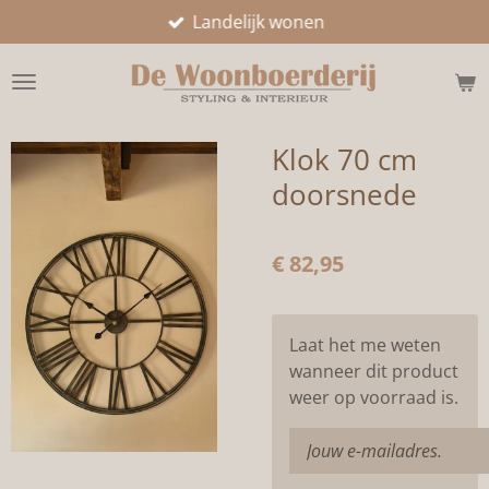
Landelijk wonen
Ga
direct
naar
de
hoofdinhoud
Klok 70 cm
doorsnede
€ 82,95
Laat het me weten
wanneer dit product
weer op voorraad is.