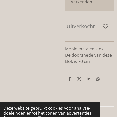
Verzenden
Uitverkocht
Mooie metalen klok
De doorsnede van deze
klok is 70 cm
D
D
S
D
e
e
h
e
l
e
a
l
e
l
r
e
n
e
n
Deze website gebruikt cookies voor analyse-
doeleinden en/of het tonen van advertenties.
© 2024 - 2026 De woonboerderij