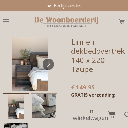
Eerlijk advies
Ga
direct
naar
de
hoofdinhoud
Linnen
dekbedovertrek
140 x 220 -
Taupe
€ 149,95
GRATIS verzending
In
winkelwagen