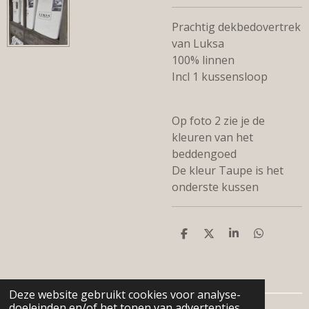
Prachtig dekbedovertrek
van Luksa
100% linnen
Incl 1 kussensloop
Op foto 2 zie je de
kleuren van het
beddengoed
De kleur Taupe is het
onderste kussen
D
D
S
D
e
e
h
e
l
e
a
l
e
l
r
e
n
e
n
Deze website gebruikt cookies voor analyse-
doeleinden en/of het tonen van advertenties.