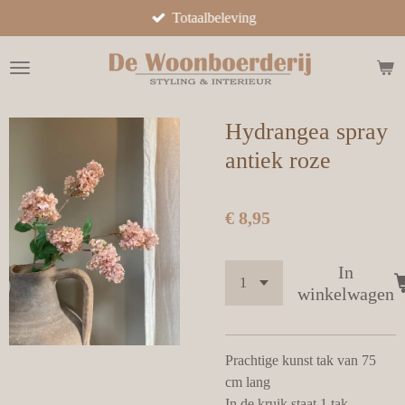
Totaalbeleving
Ga
direct
naar
de
hoofdinhoud
Hydrangea spray
antiek roze
€ 8,95
In
winkelwagen
Prachtige kunst tak van 75
cm lang
In de kruik staat 1 tak