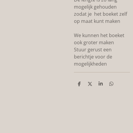
mogelijk gehouden
zodat je het boeket zelf
op maat kunt maken
We kunnen het boeket
ook groter maken
Stuur gerust een
berichtje voor de
mogelijkheden
D
D
S
D
e
e
h
e
l
e
a
l
e
l
r
e
n
e
n