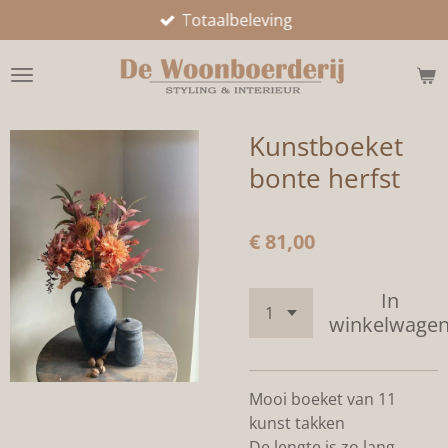
Totaalbeleving
Ga
direct
naar
de
hoofdinhoud
Kunstboeket
bonte herfst
€ 81,00
In
winkelwage
Mooi boeket van 11
kunst takken
De lengte is zo lang