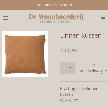
Landelijk wonen
Ga
direct
naar
de
hoofdinhoud
Linnen kussen
€ 17,95
In
winkelwage
Prachtig bruin linnen
kussen
45 x 45 cm