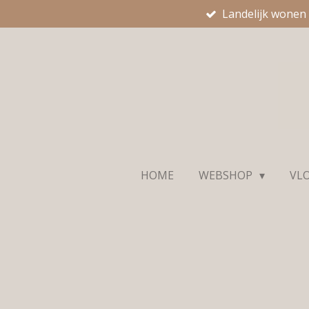
Landelijk wonen
Ga
direct
naar
de
hoofdinhoud
HOME
WEBSHOP
VL