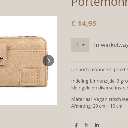
Portemon
€ 14,95
In winkelwa
De portemonnee is praktis
Indeling binnenzijde: 3 gr
kleingeld en diverse inste
Materiaal: Veganistisch le
Afmeting: 20 cm × 10 cm
D
D
S