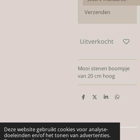
Verzenden
Uitverkocht
Mooi stenen boompje
van 20 cm hoog
D
D
S
D
e
e
h
e
l
e
a
l
e
l
r
e
n
e
n
Deze website gebruikt cookies voor analyse-
doeleinden en/of het tonen van advertenties.
© 2024 - 2026 De woonboerderij