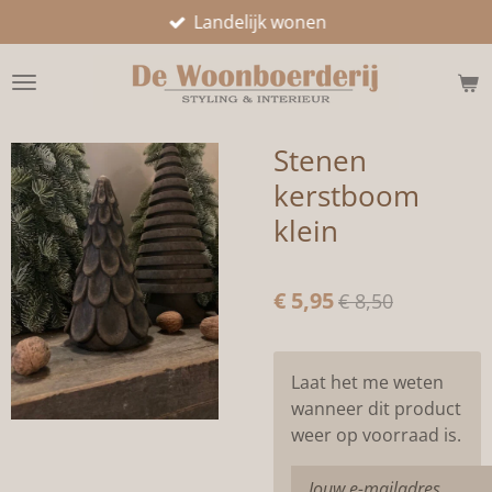
Landelijk wonen
Ga
direct
naar
de
hoofdinhoud
Stenen
kerstboom
klein
€ 5,95
€ 8,50
Laat het me weten
wanneer dit product
weer op voorraad is.