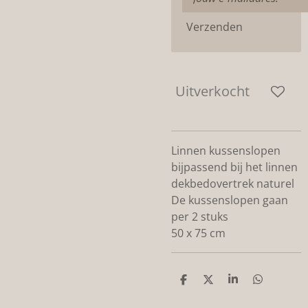
Verzenden
Uitverkocht
Linnen kussenslopen
bijpassend bij het linnen
dekbedovertrek naturel
De kussenslopen gaan
per 2 stuks
50 x 75 cm
D
D
S
D
e
e
h
e
l
e
a
l