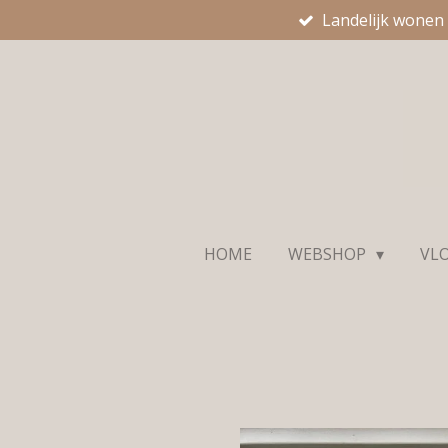
Landelijk wonen
Ga
direct
naar
de
hoofdinhoud
HOME
WEBSHOP
VL