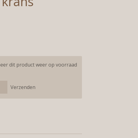
 krans
eer dit product weer op voorraad
Verzenden