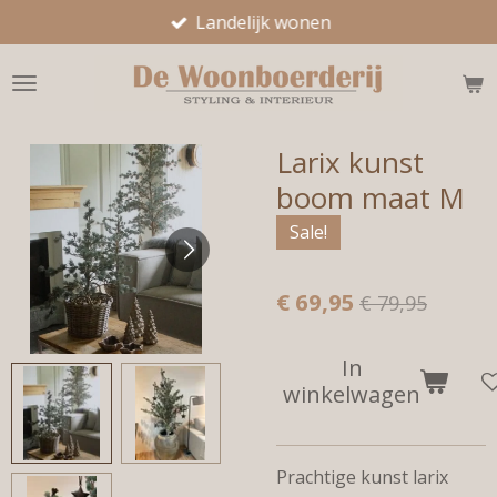
Landelijk wonen
Ga
direct
naar
de
hoofdinhoud
Larix kunst
boom maat M
Sale!
€ 69,95
€ 79,95
In
winkelwagen
Prachtige kunst larix