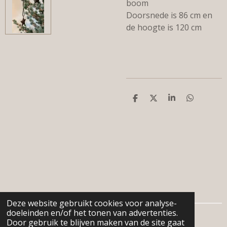
boom
Doorsnede is 86 cm en
de hoogte is 120 cm
D
D
S
D
e
e
h
e
l
e
a
l
e
l
r
e
n
e
n
Deze website gebruikt cookies voor analyse-
doeleinden en/of het tonen van advertenties.
© 2024 - 2026 De woonboerderij
Door gebruik te blijven maken van de site gaat