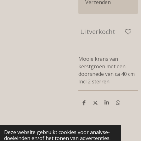
Verzenden
Uitverkocht
Mooie krans van
kerstgroen met een
doorsnede van ca 40 cm
Incl 2 sterren
D
D
S
D
e
e
h
e
l
e
a
l
e
l
r
e
n
e
n
Deze website gebruikt cookies voor analyse-
doeleinden en/of het tonen van advertenties.
© 2024 - 2026 De woonboerderij