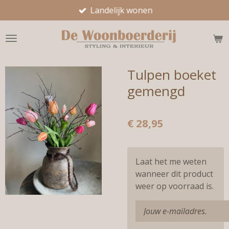
Landelijk wonen
Ga
direct
naar
de
hoofdinhoud
Tulpen boeket
gemengd
€ 28,95
Laat het me weten
wanneer dit product
weer op voorraad is.