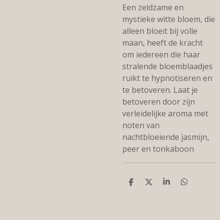
Een zeldzame en
mystieke witte bloem, die
alleen bloeit bij volle
maan, heeft de kracht
om iedereen die haar
stralende bloemblaadjes
ruikt te hypnotiseren en
te betoveren. Laat je
betoveren door zijn
verleidelijke aroma met
noten van
nachtbloeiende jasmijn,
peer en tonkaboon
D
D
S
D
e
e
h
e
l
e
a
l
e
l
r
e
n
e
n