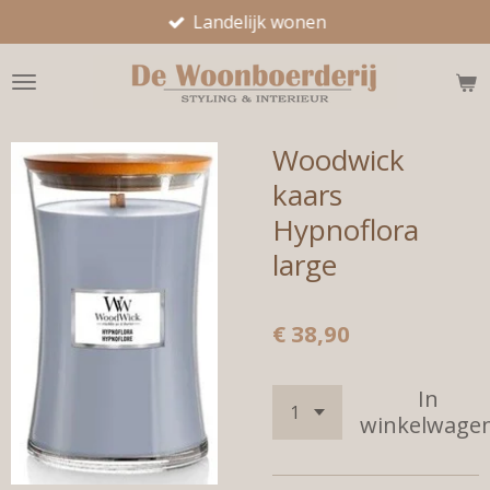
Landelijk wonen
Ga
direct
naar
de
hoofdinhoud
Woodwick
kaars
Hypnoflora
large
€ 38,90
In
winkelwage