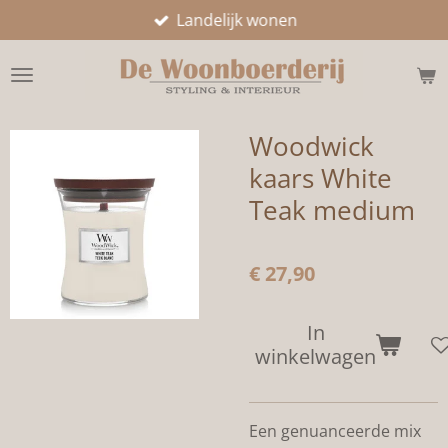
Landelijk wonen
Ga
direct
naar
de
hoofdinhoud
Woodwick
kaars White
Teak medium
€ 27,90
In
winkelwagen
Een genuanceerde mix