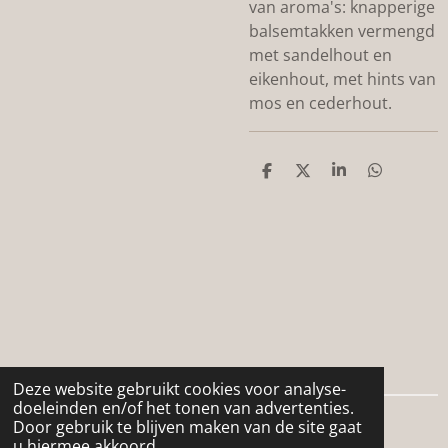
van aroma's: knapperige
balsemtakken vermengd
met sandelhout en
eikenhout, met hints van
mos en cederhout.
D
D
S
D
e
e
h
e
l
e
a
l
e
l
r
e
n
e
n
Deze website gebruikt cookies voor analyse-
doeleinden en/of het tonen van advertenties.
Door gebruik te blijven maken van de site gaat
© 2024 - 2026 De woonboerderij
u hiermee akkoord.