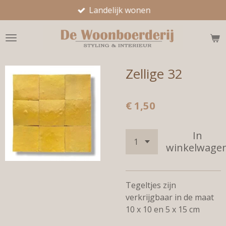
Landelijk wonen
Ga
direct
naar
de
hoofdinhoud
Zellige 32
€ 1,50
In
winkelwage
Tegeltjes zijn
verkrijgbaar in de maat
10 x 10 en 5 x 15 cm