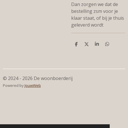
Dan zorgen we dat de
bestelling zsm voor je
klaar staat, of bij je thuis
geleverd wordt
D
D
S
D
e
e
h
e
l
e
a
l
e
l
r
e
n
e
n
© 2024 - 2026 De woonboerderij
Powered by
JouwWeb