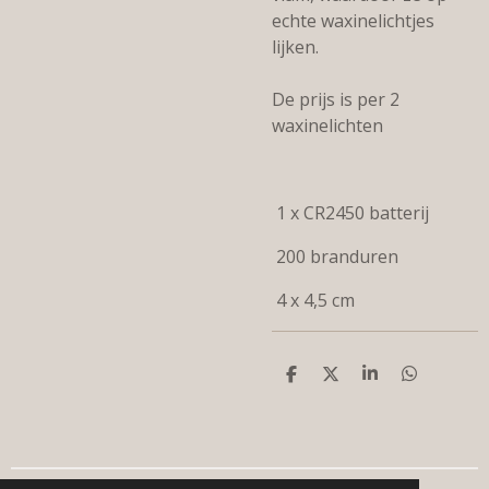
echte waxinelichtjes
lijken.
De prijs is per 2
waxinelichten
1 x CR2450 batterij
200 branduren
4 x 4,5 cm
D
D
S
D
e
e
h
e
l
e
a
l
e
l
r
e
n
e
n