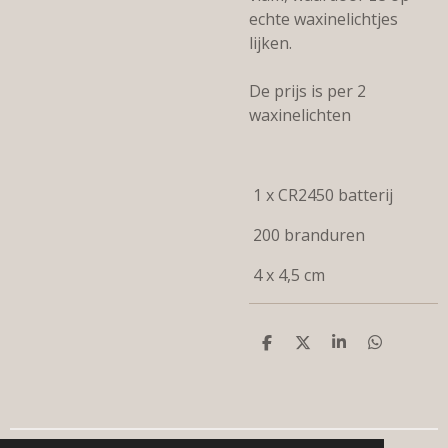
echte waxinelichtjes
lijken.
De prijs is per 2
waxinelichten
1 x CR2450 batterij
200 branduren
4 x 4,5 cm
D
D
S
D
e
e
h
e
l
e
a
l
e
l
r
e
n
e
n