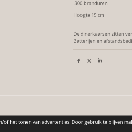
300 branduren
Hoogte 15 cm
De dinerkaarsen zitten ve
Batterijen en afstandsbed
D
D
S
e
e
h
l
e
a
e
l
r
n
e
/of het tonen van advertenties. Door gebruik te blijven ma