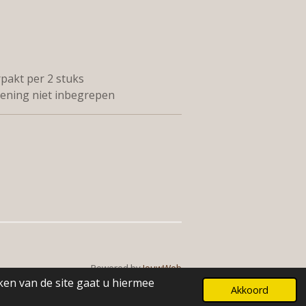
rpakt per 2 stuks
iening niet inbegrepen
Powered by
JouwWeb
ken van de site gaat u hiermee
Akkoord