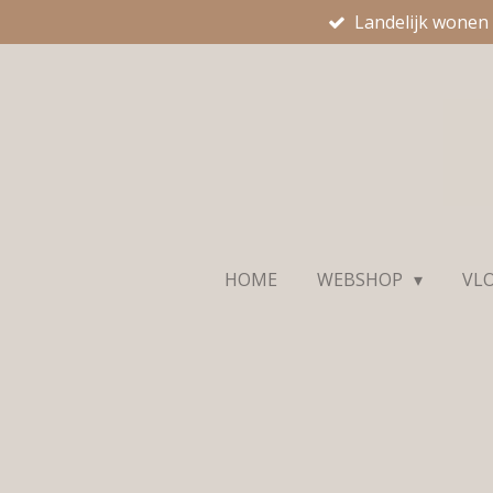
Landelijk wonen
Ga
direct
naar
de
hoofdinhoud
HOME
WEBSHOP
VL