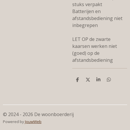
stuks verpakt
Batterijen en
afstandsbediening niet
inbegrepen
LET OP de zwarte
kaarsen werken niet
(goed) op de
afstandsbediening
D
D
S
D
e
e
h
e
l
e
a
l
e
l
r
e
n
e
n
© 2024 - 2026 De woonboerderij
Powered by
JouwWeb