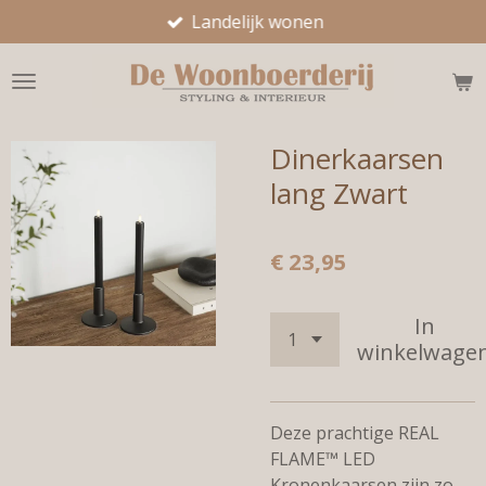
Landelijk wonen
Ga
direct
naar
de
hoofdinhoud
Dinerkaarsen
lang Zwart
€ 23,95
In
winkelwage
Deze prachtige REAL
FLAME™ LED
Kronenkaarsen zijn zo