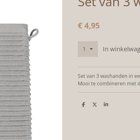
Set van 3
€ 4,95
In winkelwa
Set van 3 washanden in een
Mooi te combineren met de
D
D
S
e
e
h
l
e
a
e
l
r
n
e