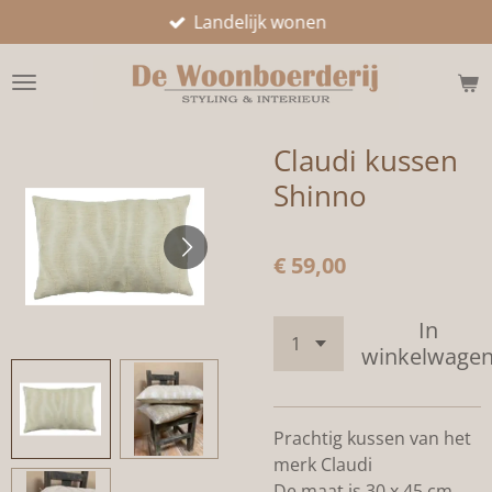
Landelijk wonen
Ga
direct
naar
de
hoofdinhoud
Claudi kussen
Shinno
€ 59,00
In
winkelwage
Prachtig kussen van het
merk Claudi
De maat is 30 x 45 cm