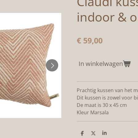
Claudi kus
indoor & 
€ 59,00
In winkelwagen
Prachtig kussen van het m
Dit kussen is zowel voor b
De maat is 30 x 45 cm
Kleur Marsala
D
D
S