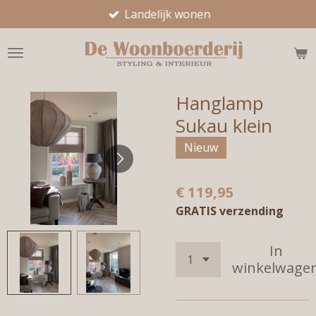
Landelijk wonen
Ga
direct
naar
de
hoofdinhoud
Hanglamp
Sukau klein
Nieuw
€ 119,95
GRATIS verzending
In
winkelwage