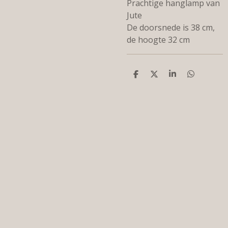
Prachtige hanglamp van
Jute
De doorsnede is 38 cm,
de hoogte 32 cm
D
D
S
D
e
e
h
e
l
e
a
l
e
l
r
e
n
e
n