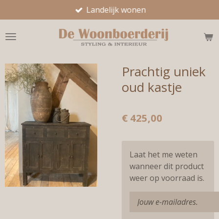
Landelijk wonen
Ga
direct
naar
de
hoofdinhoud
Prachtig uniek
oud kastje
€ 425,00
Laat het me weten
wanneer dit product
weer op voorraad is.