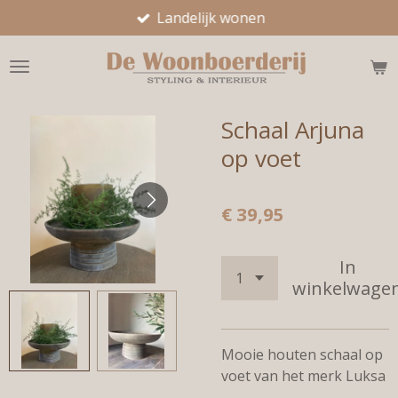
Landelijk wonen
Ga
direct
naar
de
hoofdinhoud
Schaal Arjuna
op voet
€ 39,95
In
winkelwage
Mooie houten schaal op
voet van het merk Luksa