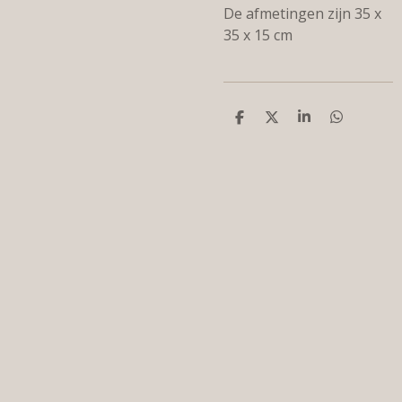
De afmetingen zijn 35 x
35 x 15 cm
D
D
S
D
e
e
h
e
l
e
a
l
e
l
r
e
n
e
n