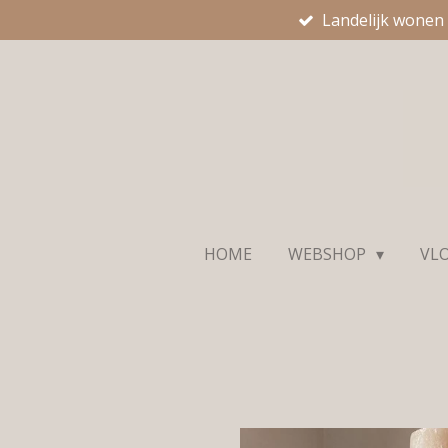
Landelijk wonen
Ga
direct
naar
de
hoofdinhoud
HOME
WEBSHOP
VL