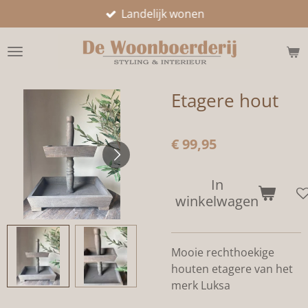
Landelijk wonen
Ga
direct
naar
de
hoofdinhoud
Etagere hout
€ 99,95
In
winkelwagen
Mooie rechthoekige
houten etagere van het
merk Luksa