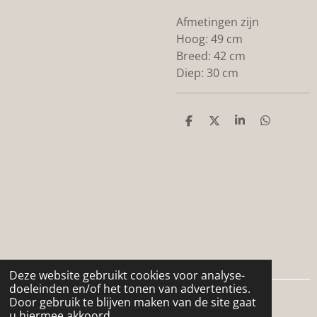
Afmetingen zijn
Hoog: 49 cm
Breed: 42 cm
Diep: 30 cm
D
D
S
D
e
e
h
e
l
e
a
l
e
l
r
e
n
e
n
Deze website gebruikt cookies voor analyse-
doeleinden en/of het tonen van advertenties.
Door gebruik te blijven maken van de site gaat
© 2024 - 2026 De woonboerderij
u hiermee akkoord.