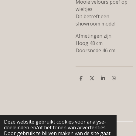
Mooie velours poef op
wieltjes
Dit betreft een
showroom model
Afmetingen zijn
Hoog 48 cm
Doorsnede 46 cm
D
D
S
D
e
e
h
e
l
e
a
l
e
l
r
e
n
e
n
Deze website gebruikt cookies voor analyse-
doeleinden en/of het tonen van advertenties.
© 2024 - 2026 De woonboerderij
Door gebruik te blijven maken van de site gaat