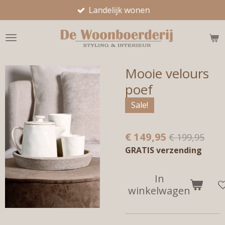
Landelijk wonen
Ga
direct
naar
de
hoofdinhoud
Mooie velours
poef
Sale!
€ 149,95
€ 199,95
GRATIS verzending
In
winkelwagen