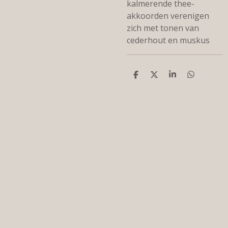
kalmerende thee-
akkoorden verenigen
zich met tonen van
cederhout en muskus
D
D
S
D
e
e
h
e
l
e
a
l
e
l
r
e
n
e
n