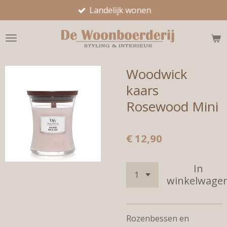
Landelijk wonen
Ga
direct
naar
de
hoofdinhoud
Woodwick
kaars
Rosewood Mini
€ 12,90
In
winkelwage
Rozenbessen en