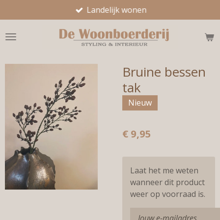
Landelijk wonen
Ga
direct
naar
de
hoofdinhoud
Bruine bessen
tak
Nieuw
€ 9,95
Laat het me weten
wanneer dit product
weer op voorraad is.