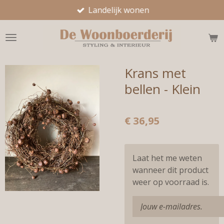
Landelijk wonen
Ga
direct
naar
de
hoofdinhoud
Krans met
bellen - Klein
€ 36,95
Laat het me weten
wanneer dit product
weer op voorraad is.