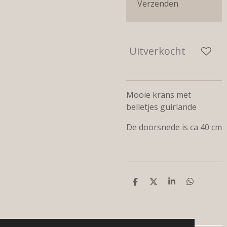
Verzenden
Uitverkocht
Mooie krans met
belletjes guirlande
De doorsnede is ca 40 cm
D
D
S
D
e
e
h
e
l
e
a
l
e
l
r
e
n
e
n