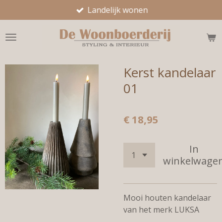
Landelijk wonen
Ga
direct
naar
de
hoofdinhoud
Kerst kandelaar
01
€ 18,95
In
winkelwage
Mooi houten kandelaar
van het merk LUKSA