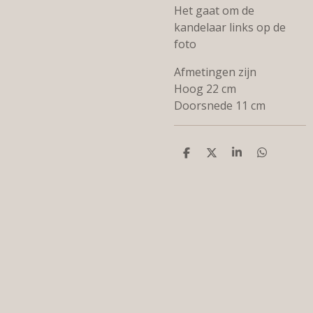
Het gaat om de
kandelaar links op de
foto
Afmetingen zijn
Hoog 22 cm
Doorsnede 11 cm
D
D
S
D
e
e
h
e
l
e
a
l
e
l
r
e
n
e
n