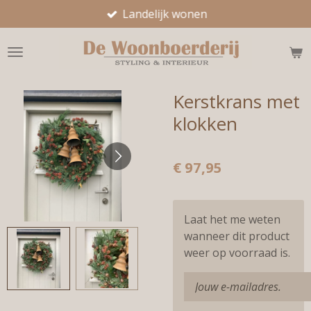
Landelijk wonen
Ga
direct
naar
de
hoofdinhoud
Kerstkrans met
klokken
€ 97,95
Laat het me weten
wanneer dit product
weer op voorraad is.