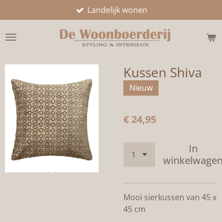
Landelijk wonen
Ga
direct
naar
de
hoofdinhoud
Kussen Shiva
Nieuw
€ 24,95
In
winkelwage
Mooi sierkussen van 45 x
45 cm