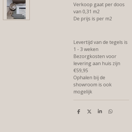
Verkoop gaat per doos
van 0,31 m2
De prijs is per m2
Levertijd van de tegels is
1 - 3 weken
Bezorgkosten voor
levering aan huis zijn
€59,95
Ophalen bij de
showroom is ook
mogelijk
D
D
S
D
e
e
h
e
l
e
a
l
e
l
r
e