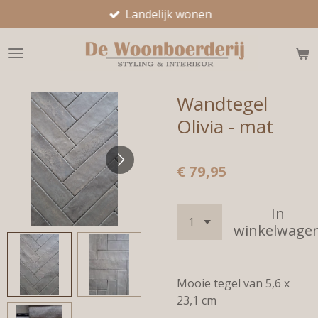
Landelijk wonen
Ga
direct
naar
de
hoofdinhoud
Wandtegel
Olivia - mat
€ 79,95
In
winkelwage
Mooie tegel van 5,6 x
23,1 cm