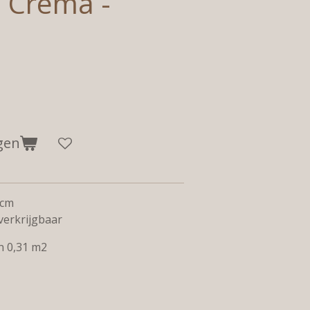
 Crema -
gen
 cm
 verkrijgbaar
n 0,31 m2