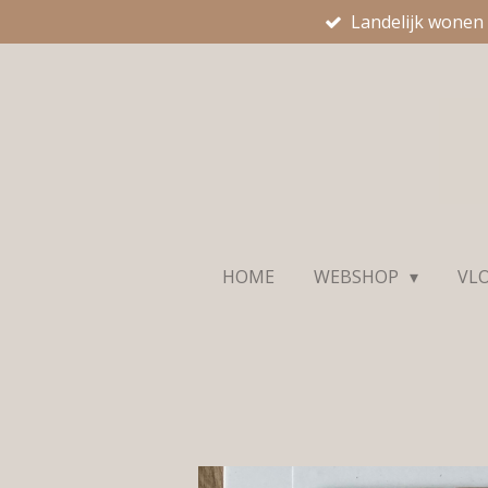
Landelijk wonen
Ga
direct
naar
de
hoofdinhoud
HOME
WEBSHOP
VL