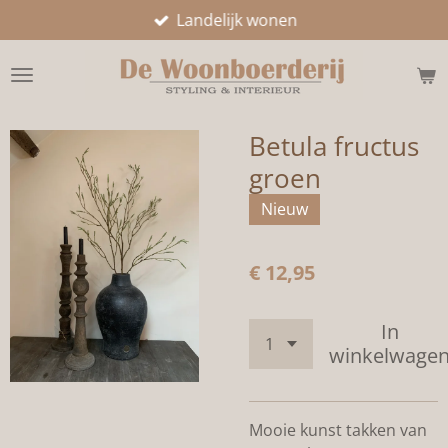
Landelijk wonen
Ga
direct
naar
de
hoofdinhoud
Betula fructus
groen
Nieuw
€ 12,95
In
winkelwage
Mooie kunst takken van