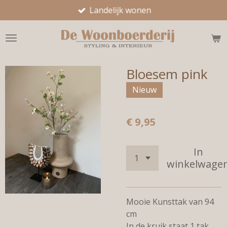
Landelijk wonen
Ga
direct
naar
de
hoofdinhoud
Bloesem pink
Nieuw
€ 9,95
In
winkelwage
Mooie Kunsttak van 94
cm
In de kruik staat 1 tak