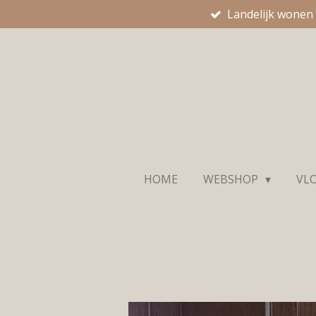
Landelijk wonen
Ga
direct
naar
de
hoofdinhoud
HOME
WEBSHOP
VL