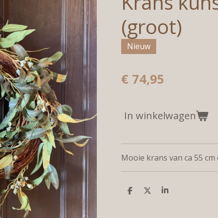
Krans kuns
(groot)
Nieuw
€ 74,95
In winkelwagen
Mooie krans van ca 55 c
D
D
S
e
e
h
l
e
a
e
l
r