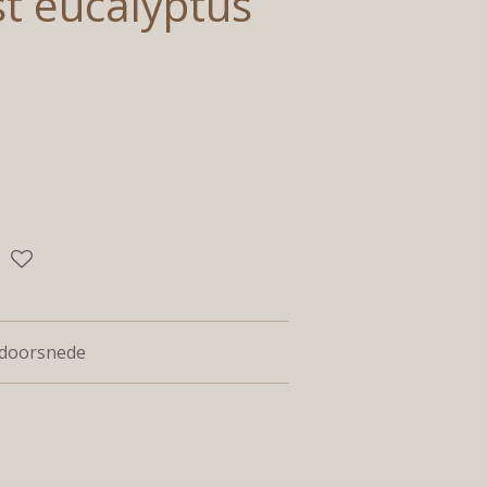
t eucalyptus
m doorsnede