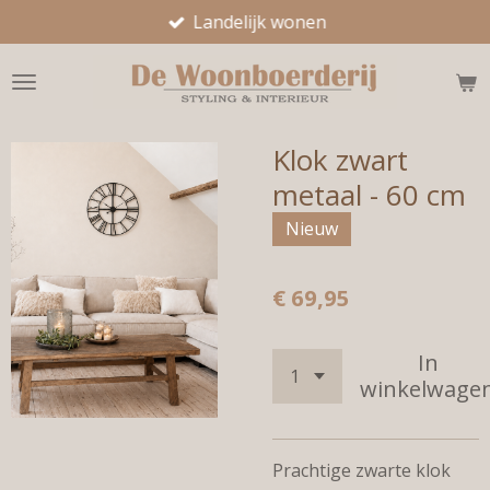
Landelijk wonen
Ga
direct
naar
de
hoofdinhoud
Klok zwart
metaal - 60 cm
Nieuw
€ 69,95
In
winkelwage
Prachtige zwarte klok